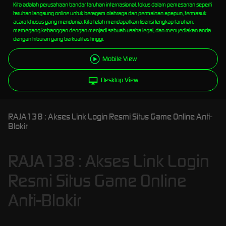
Kita adalah perusahaan bandar taruhan internasional, fokus dalam pemesanan seperti
taruhan langsung online untuk beragam olahraga dan permainan apapun, termasuk
acara khusus yang mendunia. Kita telah mendapatkan lisensi lengkap taruhan,
memegang kebanggan dengan menjadi sebuah usaha legal, dan menyediakan anda
dengan hiburan yang berkualitas tinggi.
Mobile View
Desktop View
RAJA138 : Akses Link Login Resmi Situs Game Online Anti-
Blokir
RAJA138 : Akses Link Login
Resmi Situs Game Online
Anti-Blokir