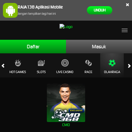
×
RAJA138 Aplikasi Mobile
UNDUH
Jangan tampilkan lagi hari ini
Daftar
Masuk
HOT GAMES
SLOTS
LIVE CASINO
RACE
OLAHRAGA
CRA
CMD