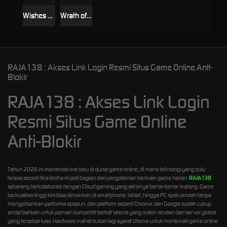
Wishes of the Genie
Wrath of Zeus
RAJA138 : Akses Link Login Resmi Situs Game Online Anti-
Blokir
RAJA138 : Akses Link Login
Resmi Situs Game Online
Anti-Blokir
Tahun 2026 ini menandai era baru di dunia game online, di mana teknologi yang dulu
terasa seperti fiksi ilmiha ini jadi bagian dari pengalaman bermain game harian.
RAJA138
sekarang berkolaborasi dengan Cloud gaming yang akhirnya benar-benar matang. Game
berkualitas tinggi kini bisa dimainkan di smartphone, tablet, hingga PC spek rendah tanpa
mengorbankan performa apapun, dan platform seperti Chrome dan Google sudah cukup
andal bahkan untuk pemain kompetitif berkat latensi yang makin rendan dan server global
yang tersebar luas. Hardware mahal bukan lagi syarat Utama untuk menikmati game online