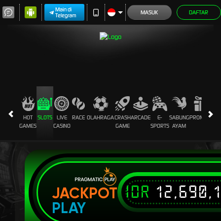
Main di
MASUK
DAFTAR
Telegram
HOT
SLOTS
LIVE
RACE
OLAHRAGA
CRASH
ARCADE
E-
SABUNG
PROMOSI
GAMES
CASINO
GAME
SPORTS
AYAM
IDR
12,690,
JACKPOT
PLAY