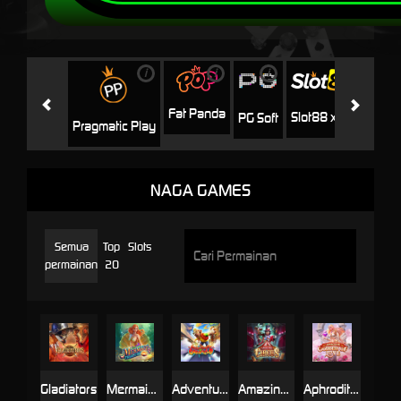
i
i
i
i
i
Facha
Fat Panda
Slot88 x PP
PG Soft
Pragmatic Play
NAGA GAMES
Semua
Top
Slots
permainan
20
Gladiators
Mermaid's Treasure
Adventures Of Caramelo
Amazing Circus
Aphrodite - Goddess of Love