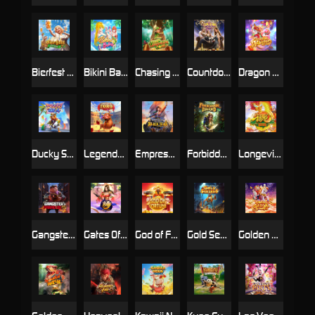
Bierfest Delight
Bikini Babes
Chasing Leprechaun Coins
Countdown to Fortune
Dragon Wonder
Ducky Spin
Legendary El Toro
Empress of the Black Seas
Forbidden Island
Longevity dragon(Fulong)
Gangster's Paradise
Gates Of Kunlun
God of Fortune
Gold Seekers
Golden Gallop