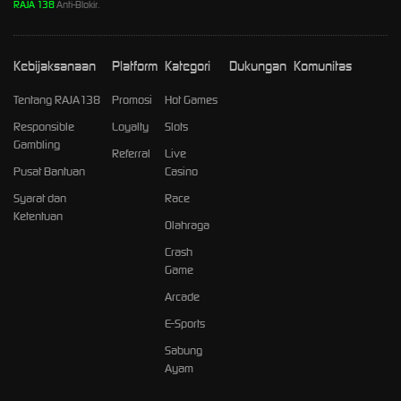
RAJA 138
Anti-Blokir.
Kebijaksanaan
Platform
Kategori
Dukungan
Komunitas
Tentang RAJA138
Promosi
Hot Games
Responsible
Loyalty
Slots
Gambling
Referral
Live
Pusat Bantuan
Casino
Syarat dan
Race
Ketentuan
Olahraga
Crash
Game
Arcade
E-Sports
Sabung
Ayam