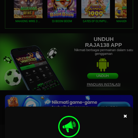
MAHJONG WINS 3 – BLACK SCATTER
DJ BOOM BOOM
GATES OF OLYMPUS 1000
UNDUH
RAJA138 APP
Nikmati berbagai permainan dalam satu
genggaman
UNDUH
PANDUAN INSTALASI
×
RAJA138 : Akses Link Login Resmi Situs Game Online Anti-