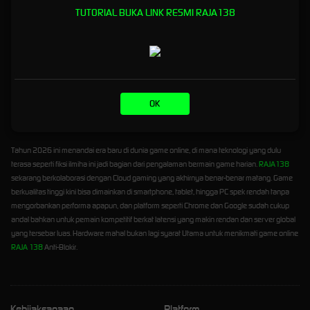
Blokir
TUTORIAL BUKA LINK RESMI RAJA138
RAJA138 : Akses Link Login
Resmi Situs Game Online
Anti-Blokir
OK
Tahun 2026 ini menandai era baru di dunia game online, di mana teknologi yang dulu
terasa seperti fiksi ilmiha ini jadi bagian dari pengalaman bermain game harian.
RAJA138
sekarang berkolaborasi dengan Cloud gaming yang akhirnya benar-benar matang. Game
berkualitas tinggi kini bisa dimainkan di smartphone, tablet, hingga PC spek rendah tanpa
mengorbankan performa apapun, dan platform seperti Chrome dan Google sudah cukup
andal bahkan untuk pemain kompetitif berkat latensi yang makin rendan dan server global
yang tersebar luas. Hardware mahal bukan lagi syarat Utama untuk menikmati game online
RAJA 138
Anti-Blokir.
Kebijaksanaan
Platform