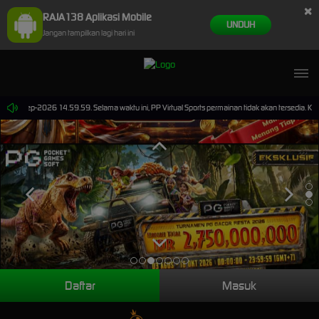
×
RAJA138 Aplikasi Mobile
UNDUH
Jangan tampilkan lagi hari ini
i 30-Sep-2026 14.59.59. Selama waktu ini, PP Virtual Sports permainan tidak akan tersedia. K
Daftar
Masuk