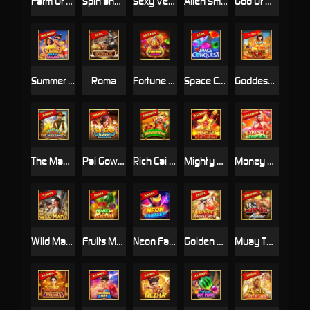
Farm Of Fortune
Spin and Win
Sexy Vegas
Alien Smash
God Of Wealth
Summer Splash Paradise
Roma
Fortune Jewels III
Space Conquest
Goddess Of Egypt
The Maya Myth
Pai Gow Ways
Rich Cai Shen
Mighty Sevens
Money Empire
Wild Mafia
Fruits Mania
Neon Fantasy
Golden Horse Ride
Muay Thai Fighter