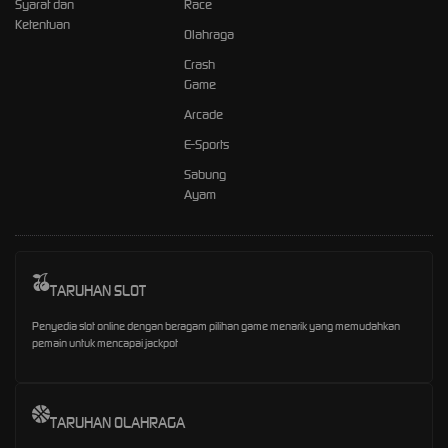
Syarat dan
Race
Ketentuan
Olahraga
Crash
Game
Arcade
E-Sports
Sabung
Ayam
TARUHAN SLOT
Penyedia slot online dengan beragam pilihan game menarik yang memudahkan
pemain untuk mencapai jackpot
TARUHAN OLAHRAGA