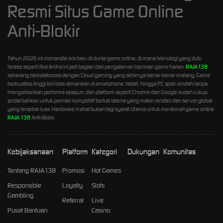
Resmi Situs Game Online
Anti-Blokir
Tahun 2026 ini menandai era baru di dunia game online, di mana teknologi yang dulu
terasa seperti fiksi ilmiha ini jadi bagian dari pengalaman bermain game harian.
RAJA138
sekarang berkolaborasi dengan Cloud gaming yang akhirnya benar-benar matang. Game
berkualitas tinggi kini bisa dimainkan di smartphone, tablet, hingga PC spek rendah tanpa
mengorbankan performa apapun, dan platform seperti Chrome dan Google sudah cukup
andal bahkan untuk pemain kompetitif berkat latensi yang makin rendan dan server global
yang tersebar luas. Hardware mahal bukan lagi syarat Utama untuk menikmati game online
RAJA 138
Anti-Blokir.
Kebijaksanaan
Platform
Kategori
Dukungan
Komunitas
Tentang RAJA138
Promosi
Hot Games
Responsible
Loyalty
Slots
Gambling
Referral
Live
Pusat Bantuan
Casino