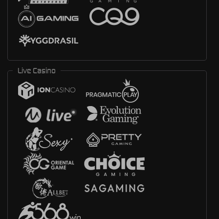
Live Casino