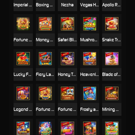
Imperial Majesty
Boxing Fury
Nezha
Vegas Hot Fruit
Apollo Ray of Luck
Fortune Jewels I
Money Dragon
Safari Blitz
Mushroom Bandit
Snake Treasure
Lucky Fortune
Fiery Lava
Honey Trap
Heavenly Fortunes 2
Blade of Fortune
Legend of Nian
Fortune Jewels II
Fortune Lions
Frosty and Flamy
Mining Bonanza