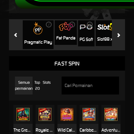
i
i
i
i
i
Facha
Fat Panda
Slot88 x PP
PG Soft
Pragmatic Play
FAST SPIN
Semua
Top
Slots
permainan
20
The Great Safari
Royale House
Wild Calavera
Caribbean Riches
Adventure To The West