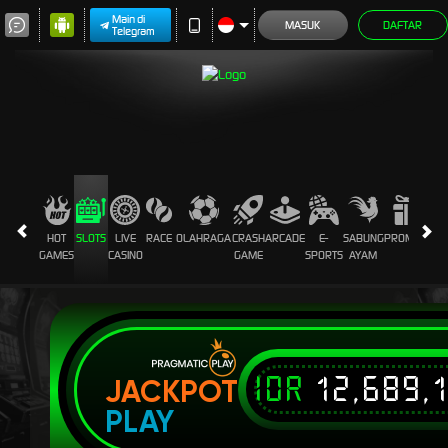
Main di
MASUK
DAFTAR
Telegram
HOT
SLOTS
LIVE
RACE
OLAHRAGA
CRASH
ARCADE
E-
SABUNG
PROMOSI
GAMES
CASINO
GAME
SPORTS
AYAM
IDR
12,689,
JACKPOT
PLAY