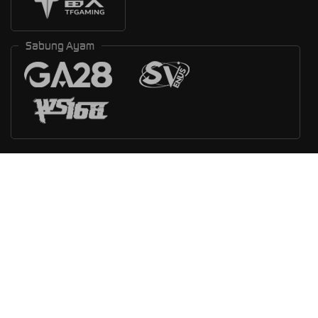
Sabung Ayam