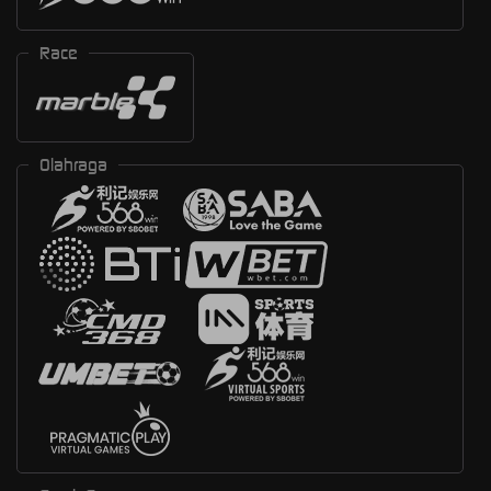
Race
Olahraga