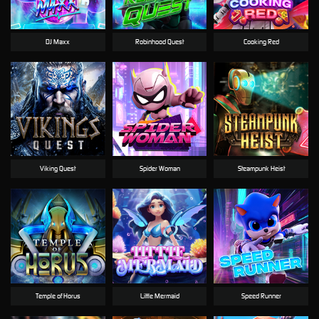
DJ Maxx
Robinhood Quest
Cooking Red
Viking Quest
Spider Woman
Steampunk Heist
Temple of Horus
Little Mermaid
Speed Runner