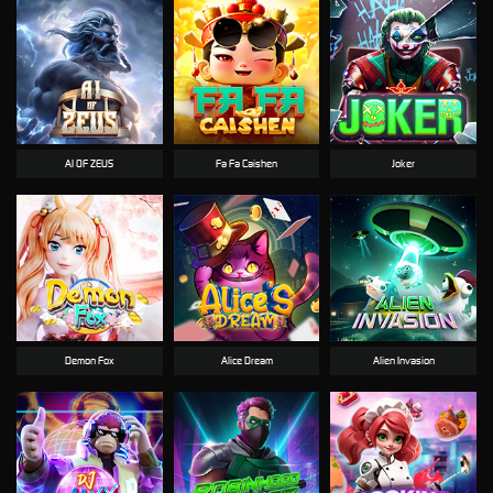
AI OF ZEUS
Fa Fa Caishen
Joker
Demon Fox
Alice Dream
Alien Invasion