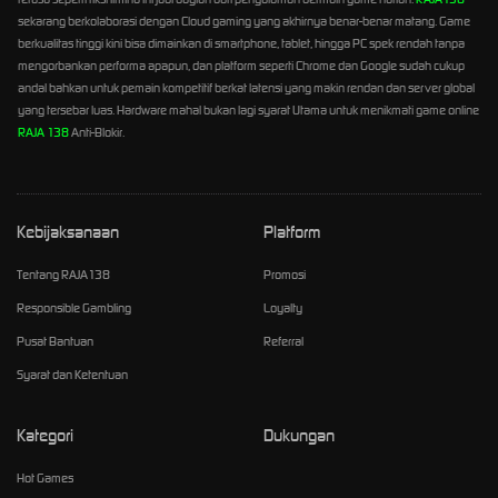
sekarang berkolaborasi dengan Cloud gaming yang akhirnya benar-benar matang. Game
berkualitas tinggi kini bisa dimainkan di smartphone, tablet, hingga PC spek rendah tanpa
mengorbankan performa apapun, dan platform seperti Chrome dan Google sudah cukup
andal bahkan untuk pemain kompetitif berkat latensi yang makin rendan dan server global
yang tersebar luas. Hardware mahal bukan lagi syarat Utama untuk menikmati game online
RAJA 138
Anti-Blokir.
Kebijaksanaan
Platform
Tentang RAJA138
Promosi
Responsible Gambling
Loyalty
Pusat Bantuan
Referral
Syarat dan Ketentuan
Kategori
Dukungan
Hot Games