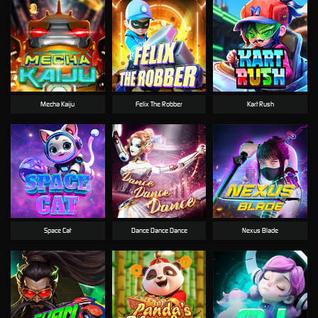
Mecha Kaiju
Felix The Robber
Kart Rush
Space Cat
Dance Dance Dance
Nexus Blade