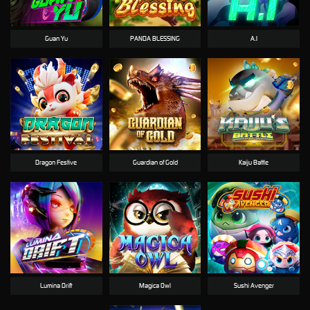
Guan Yu
PANDA BLESSING
A.I
Dragon Festive
Guardian of Gold
Kaiju Battle
Lumina Drift
Magica Owl
Sushi Avenger