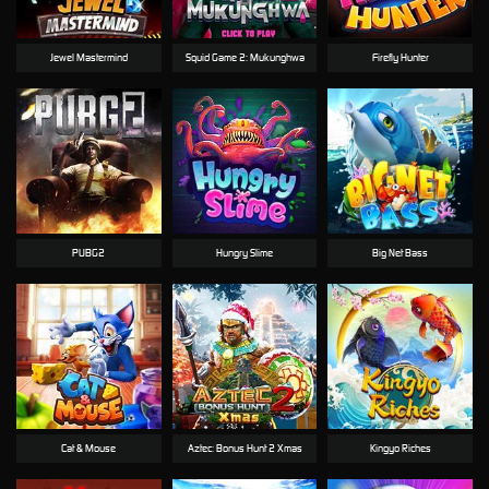
Jewel Mastermind
Squid Game 2: Mukunghwa
Firefly Hunter
PUBG2
Hungry Slime
Big Net Bass
Cat & Mouse
Aztec: Bonus Hunt 2 Xmas
Kingyo Riches