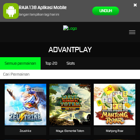
×
RAJA138 Aplikasi Mobile
UNDUH
Jangan tampilkan lagi hari ini
ADVANTPLAY
Semua permainan
Top 20
Slots
Zeustrike
Maya: Elemental Totem
Mahjong Roar