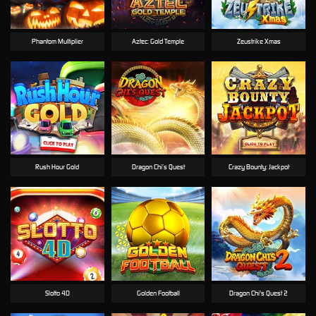
Phantom Multiplier
Aztec: Gold Temple
Zeustrike Xmas
Rush Hour Gold
Dragon Chi’s Quest
Crazy Bounty: Jackpot
Slotto 4D
Golden Football
Dragon Chi's Quest 2