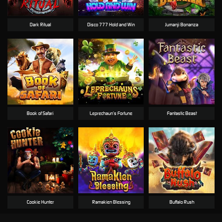
Dark Ritual
Disco 777 Hold and Win
Jumanji Bonanza
Book of Safari
Leprechaun’s Fortune
Fantastic Beast
Cookie Hunter
Ramakien Blessing
Buffalo Rush