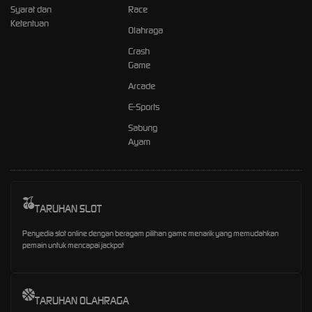
Syarat dan
Race
Ketentuan
Olahraga
Crash
Game
Arcade
E-Sports
Sabung
Ayam
TARUHAN SLOT
Penyedia slot online dengan beragam pilihan game menarik yang memudahkan
pemain untuk mencapai jackpot
TARUHAN OLAHRAGA