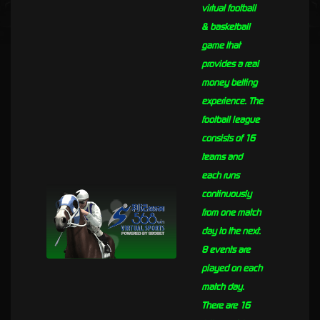
virtual football
& basketball
game that
provides a real
money betting
experience. The
football league
consists of 16
teams and
each runs
continuously
from one match
day to the next.
8 events are
played on each
match day.
There are 16