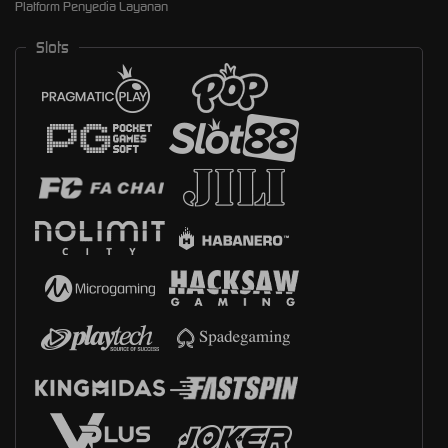
Platform Penyedia Layanan
Slots