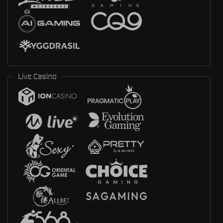
Live Casino