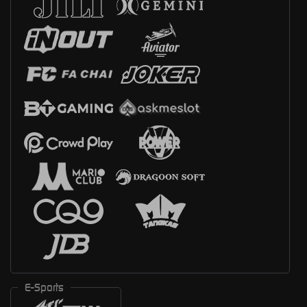
E-Sports