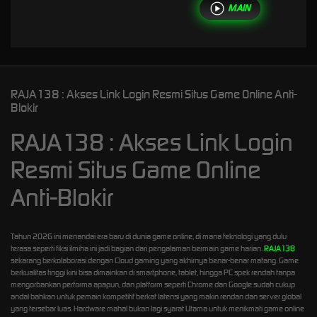
MAIN
RAJA138 : Akses Link Login Resmi Situs Game Online Anti-
Blokir
RAJA138 : Akses Link Login
Resmi Situs Game Online
Anti-Blokir
Tahun 2026 ini menandai era baru di dunia game online, di mana teknologi yang dulu
terasa seperti fiksi ilmiha ini jadi bagian dari pengalaman bermain game harian.
RAJA138
sekarang berkolaborasi dengan Cloud gaming yang akhirnya benar-benar matang. Game
berkualitas tinggi kini bisa dimainkan di smartphone, tablet, hingga PC spek rendah tanpa
mengorbankan performa apapun, dan platform seperti Chrome dan Google sudah cukup
andal bahkan untuk pemain kompetitif berkat latensi yang makin rendan dan server global
yang tersebar luas. Hardware mahal bukan lagi syarat Utama untuk menikmati game online