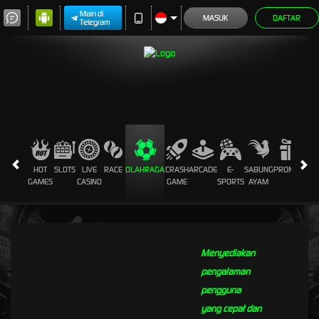
Main di
MASUK
DAFTAR
Telegram
HOT
SLOTS
LIVE
RACE
OLAHRAGA
CRASH
ARCADE
E-
SABUNG
PROMOSI
GAMES
CASINO
GAME
SPORTS
AYAM
Menyediakan
pengalaman
pengguna
yang cepat dan