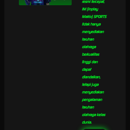
resmi tercepat,
IM (Inplay
Matrix) SPORTS
tidak hanya
menyediakan
taruhan
olahraga
berkualitas
tinggi dan
dapat
diandalkan,
tetapi juga
menyediakan
pengalaman
taruhan
olahraga kelas
dunia.