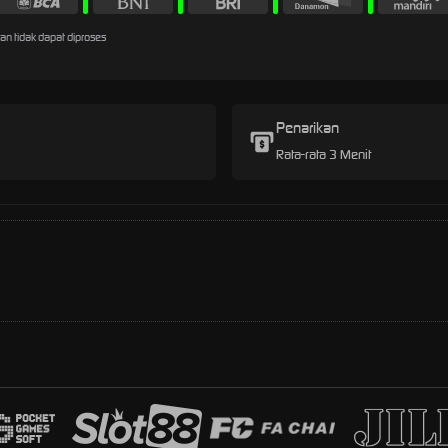
an tidak dapat diproses
Penarikan
Rata-rata 3 Menit