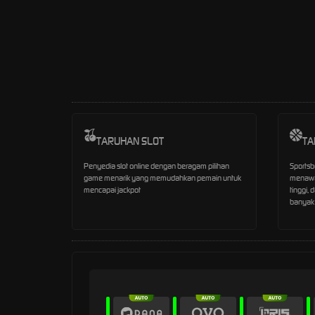
TARUHAN SLOT
TA
Penyedia slot online dengan beragam pilihan
Sportsb
game menarik yang memudahkan pemain untuk
menawar
mencapai jackpot
tinggi,
banyak 