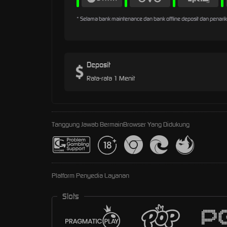
* Selama bank maintenance dan bank offline deposit dan penarik
Deposit
Rata-rata 1 Menit
Tanggung Jawab Bermain
Browser Yang Didukung
Platform Penyedia Layanan
Slots