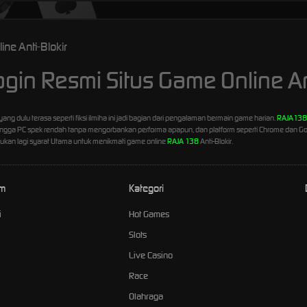
ne Anti-Blokir
gin Resmi Situs Game Online Ant
ng dulu terasa seperti fiksi ilmiha ini jadi bagian dari pengalaman bermain game harian.
RAJA138
t, hingga PC spek rendah tanpa mengorbankan performa apapun, dan platform seperti Chrome dan Go
bukan lagi syarat Utama untuk menikmati game online
RAJA 138
Anti-Blokir.
rm
Kategori
i
Hot Games
Slots
Live Casino
Race
Olahraga