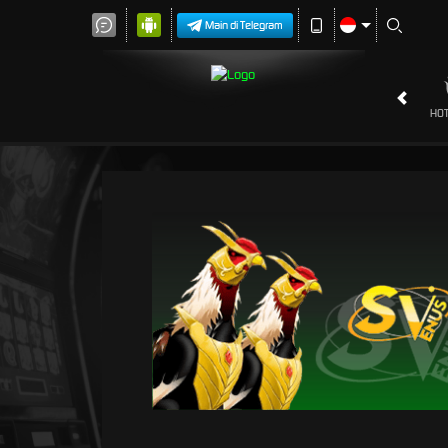
Main di Telegram
HO