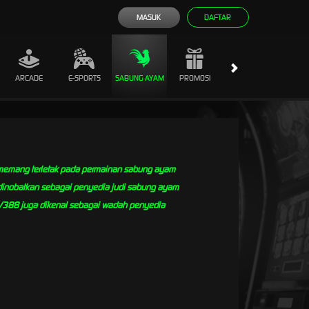
MASUK
DAFTAR
ARCADE
E-SPORTS
SABUNG AYAM
PROMOSI
 memang terletak pada permainan sabung ayam
dinobatkan sebagai penyedia judi sabung ayam
, SV388 juga dikenal sebagai wadah penyedia