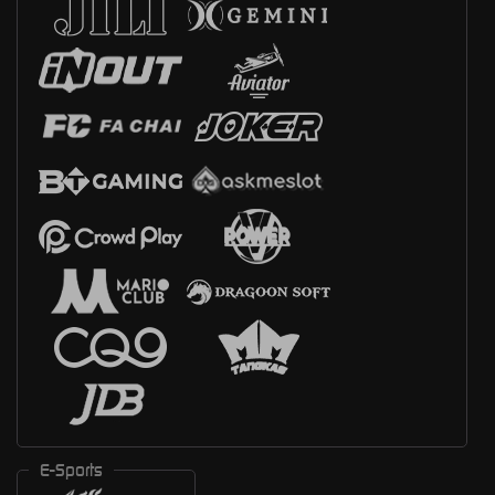
E-Sports