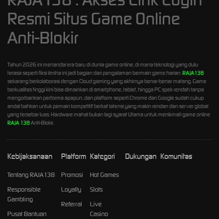
Resmi Situs Game Online
Anti-Blokir
Tahun 2026 ini menandai era baru di dunia game online, di mana teknologi yang dulu
terasa seperti fiksi ilmiha ini jadi bagian dari pengalaman bermain game harian.
RAJA138
sekarang berkolaborasi dengan Cloud gaming yang akhirnya benar-benar matang. Game
berkualitas tinggi kini bisa dimainkan di smartphone, tablet, hingga PC spek rendah tanpa
mengorbankan performa apapun, dan platform seperti Chrome dan Google sudah cukup
andal bahkan untuk pemain kompetitif berkat latensi yang makin rendan dan server global
yang tersebar luas. Hardware mahal bukan lagi syarat Utama untuk menikmati game online
RAJA 138
Anti-Blokir.
Kebijaksanaan
Platform
Kategori
Dukungan
Komunitas
Tentang RAJA138
Promosi
Hot Games
Responsible
Loyalty
Slots
Gambling
Referral
Live
Pusat Bantuan
Casino