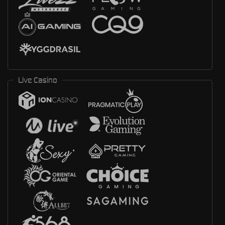
Live Casino