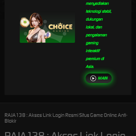
menyediakan
teknologi stabil,
dukungan
lokal, dan
pengalaman
gaming
interaktif
premium di
Asia.
MAIN
RAJA138 : Akses Link Login Resmi Situs Game Online Anti-
Blokir
RAJA138 : Akses Link Login