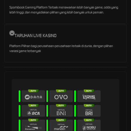
Sportsbook Gaming Platform Terbaik menawarkan lebih banyak game, odds yang
lebih tinggi, dan menyediakan pilihan yang lebih banyak untuk pemain.
TARUHAN LIVE KASINO
Platform Pilihan bagi perusahaan-perusahaan terbaik di dunia, dengan pilihan
variasi game terbanyak