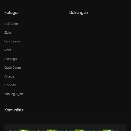
Kategori
Dukungan
Hot Games
Slots
Live Casino
Race
Olahraga
Crash Game
Arcade
E-Sports
Sabung Ayam
Komunitas