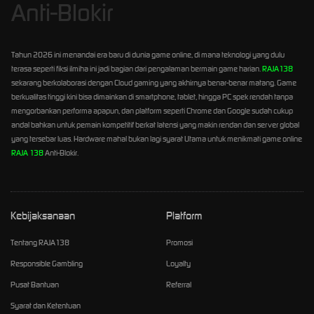
Anti-Blokir
Tahun 2026 ini menandai era baru di dunia game online, di mana teknologi yang dulu
terasa seperti fiksi ilmiha ini jadi bagian dari pengalaman bermain game harian.
RAJA138
sekarang berkolaborasi dengan Cloud gaming yang akhirnya benar-benar matang. Game
berkualitas tinggi kini bisa dimainkan di smartphone, tablet, hingga PC spek rendah tanpa
mengorbankan performa apapun, dan platform seperti Chrome dan Google sudah cukup
andal bahkan untuk pemain kompetitif berkat latensi yang makin rendan dan server global
yang tersebar luas. Hardware mahal bukan lagi syarat Utama untuk menikmati game online
RAJA 138
Anti-Blokir.
Kebijaksanaan
Platform
Tentang RAJA138
Promosi
Responsible Gambling
Loyalty
Pusat Bantuan
Referral
Syarat dan Ketentuan