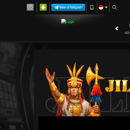
Main di Telegram
HO