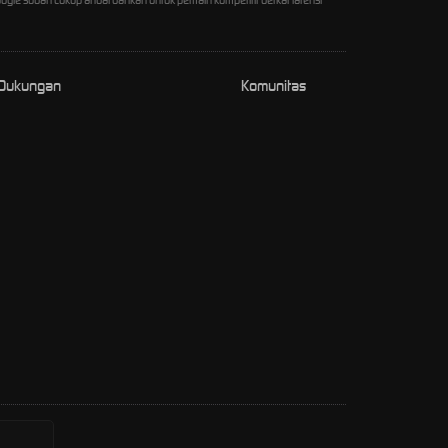
ogle sudah cukup andal bahkan untuk pemain kompetitif berkat latensi
Dukungan
Komunitas