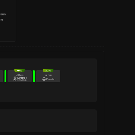
haan
ame