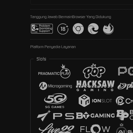
Tanggung Jawab Bermain
Browser Yang Didukung
Platform Penyedia Layanan
Slots