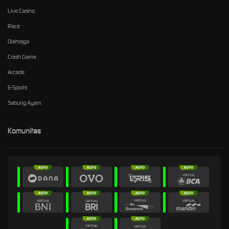
Live Casino
Race
Olahraga
Crash Game
Arcade
E-Sports
Sabung Ayam
Komunitas