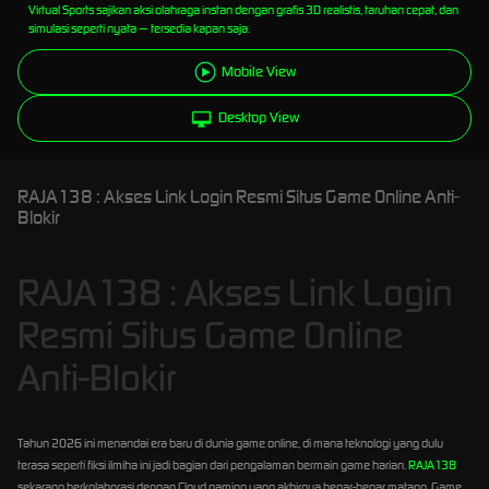
Virtual Sports sajikan aksi olahraga instan dengan grafis 3D realistis, taruhan cepat, dan
simulasi seperti nyata — tersedia kapan saja.
Mobile View
Desktop View
RAJA138 : Akses Link Login Resmi Situs Game Online Anti-
Blokir
RAJA138 : Akses Link Login
Resmi Situs Game Online
Anti-Blokir
Tahun 2026 ini menandai era baru di dunia game online, di mana teknologi yang dulu
terasa seperti fiksi ilmiha ini jadi bagian dari pengalaman bermain game harian.
RAJA138
sekarang berkolaborasi dengan Cloud gaming yang akhirnya benar-benar matang. Game