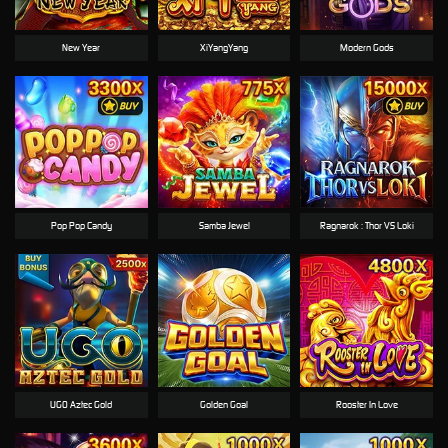
New Year
XiYangYang
Modern Gods
Pop Pop Candy
Samba Jewel
Ragnarok : Thor VS Loki
UGO Aztec Gold
Golden Goal
Rooster In Love