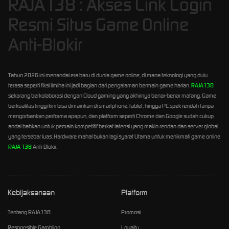
RAJA138 : Akses Link Login
Resmi Situs Game Online
Anti-Blokir
Tahun 2026 ini menandai era baru di dunia game online, di mana teknologi yang dulu
terasa seperti fiksi ilmiha ini jadi bagian dari pengalaman bermain game harian.
RAJA138
sekarang berkolaborasi dengan Cloud gaming yang akhirnya benar-benar matang. Game
berkualitas tinggi kini bisa dimainkan di smartphone, tablet, hingga PC spek rendah tanpa
mengorbankan performa apapun, dan platform seperti Chrome dan Google sudah cukup
andal bahkan untuk pemain kompetitif berkat latensi yang makin rendan dan server global
yang tersebar luas. Hardware mahal bukan lagi syarat Utama untuk menikmati game online
RAJA 138
Anti-Blokir.
Kebijaksanaan
Platform
Tentang RAJA138
Promosi
Responsible Gambling
Loyalty