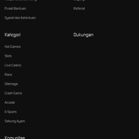
Pusat Bantuan
Referral
Syarat dan Ketentuan
Kategori
Dukungan
Hot Games
Slots
Live Casino
Race
Olahraga
Crash Game
Arcade
E-Sports
Sabung Ayam
Komunitas