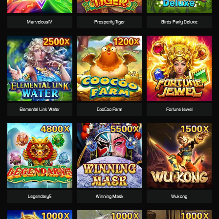
MarvelousIV
Prosperity Tiger
Birds Party Deluxe
Elemental Link Water
CooCoo Farm
Fortune Jewel
Legendary5
Winning Mask
Wukong