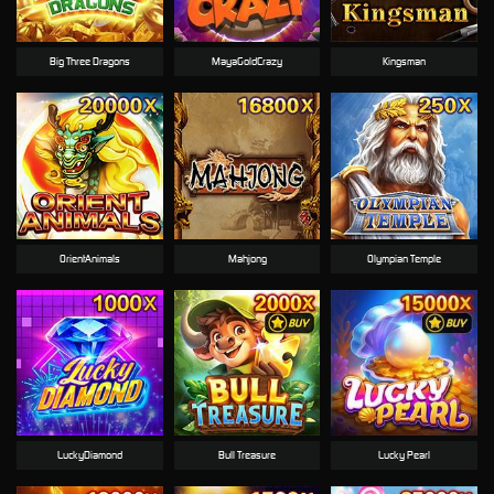
Big Three Dragons
MayaGoldCrazy
Kingsman
OrientAnimals
Mahjong
Olympian Temple
LuckyDiamond
Bull Treasure
Lucky Pearl