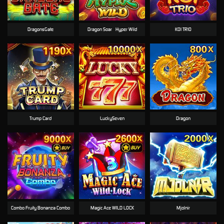
DragonsGate
Dragon Soar - Hyper Wild
KOI TRIO
Trump Card
LuckySeven
Dragon
Combo Fruity Bonanza Combo
Magic Ace WILD LOCK
Mjolnir