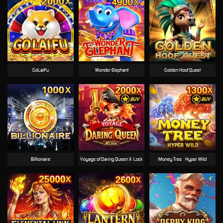
GoLaiFu
Wonder Elephant
Golden Hoof Quest
Billionaire
Voyage of Daring Queen X-Lock
Money Tree - Hyper Wild