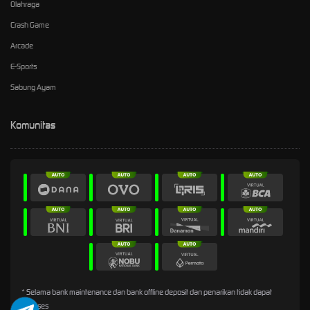
Olahraga
Crash Game
Arcade
E-Sports
Sabung Ayam
Komunitas
* Selama bank maintenance dan bank offline deposit dan penarikan tidak dapat
diproses