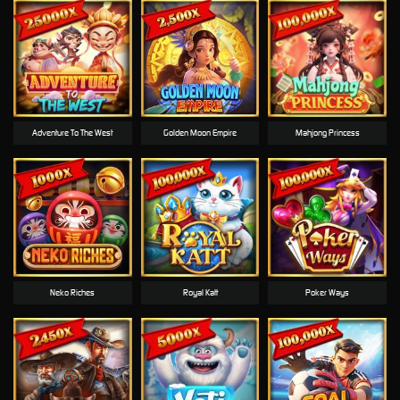
Adventure To The West
Golden Moon Empire
Mahjong Princess
Neko Riches
Royal Katt
Poker Ways