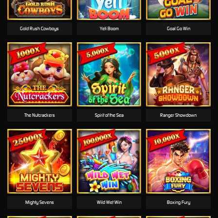
Gold Rush Cowboys
Yeti Boom
Goal Go Win
The Nutcrackers
Spirit of the Sea
Ranger Showdown
Mighty Sevens
Wild Wet Win
Boxing Fury