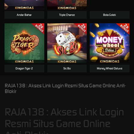
Andar Bahar
Triple Chance
Bola Golek
Dragon Tiger 2
Sic Bo
Money Wheel Deluxe
RAJA138 : Akses Link Login Resmi Situs Game Online Anti-
Blokir
RAJA138 : Akses Link Login
Resmi Situs Game Online