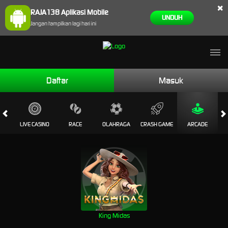
×
RAJA138 Aplikasi Mobile
UNDUH
Jangan tampilkan lagi hari ini
Daftar
Masuk
S
LIVE CASINO
RACE
OLAHRAGA
CRASH GAME
ARCADE
King Midas