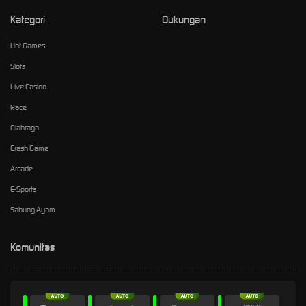
Kategori
Dukungan
Hot Games
Slots
Live Casino
Race
Olahraga
Crash Game
Arcade
E-Sports
Sabung Ayam
Komunitas