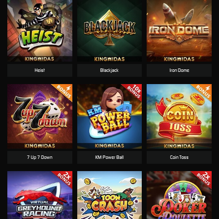
Heist
Blackjack
Iron Dome
7 Up 7 Down
KM Power Ball
Coin Toss